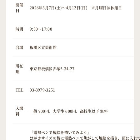
開催
2026年3月7日(土)～4月12日(日) ※月曜日は休館日
日
時間
9:30～17:00
会場
板橋区立美術館
所在
東京都板橋区赤塚5-34-27
地
TEL
03-3979-3251
入場
一般 900円、大学生 600円、高校生以下 無料
料
「電熱ペンで焼絵を描いてみよう」
はがきサイズの板に電熱ペンで焦がして焼絵を描き、額に入れ