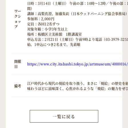
日時：3月14日（土曜日） 午前の部：10時～12時／午後の部：1
間）
ワー
講師：高梨真澄、加藤朱莉（日本ウッドバーニング協会事務局
クシ
参加料：2,000円
ョッ
定員：各回12名ずつ
プ
対象年齢：小学3年生以上
場所：板橋区立美術館 1階講義室
申込方法：2月21日（土曜日）午前9時より電話（03-3979-3
始、1申込につき2名まで、先着順
開催
https://www.city.itabashi.tokyo.jp/artmuseum/4000016
日
江戸時代から現代の焼絵を取り扱う、まさに「焼絵」の歴史を
備考
味わうほどに滋味深く、心焦がれるような「焼絵」の魅力をぜ
一覧に戻る